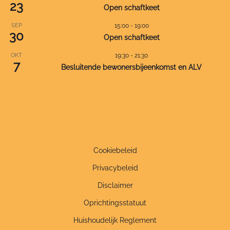
23
Open schaftkeet
SEP
15:00
-
19:00
30
Open schaftkeet
OKT
19:30
-
21:30
7
Besluitende bewonersbijeenkomst en ALV
Bekijk kalender
Cookiebeleid
Privacybeleid
Disclaimer
Oprichtingsstatuut
Huishoudelijk Reglement