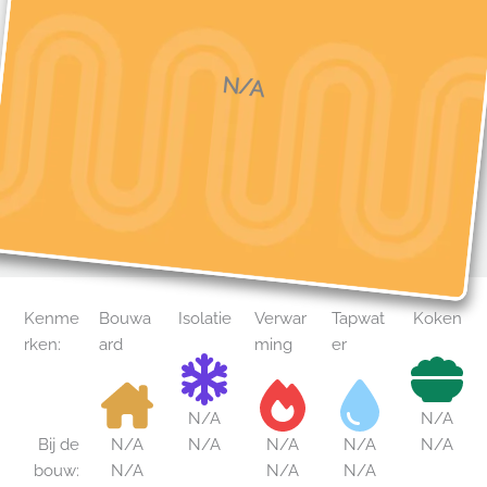
N/A​
Kenme
Bouwa
Isolatie
Verwar
Tapwat
Koken
rken:
ard
ming
er
N/A​
N/A​
Bij de
N/A​
N/A​
N/A​
N/A​
N/A​
bouw:
N/A​
N/A​
N/A​