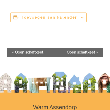
Toevoegen aan kalender
Evenement
«
Open schaftkeet
Open schaftkeet
»
Navigatie
Warm Assendorp