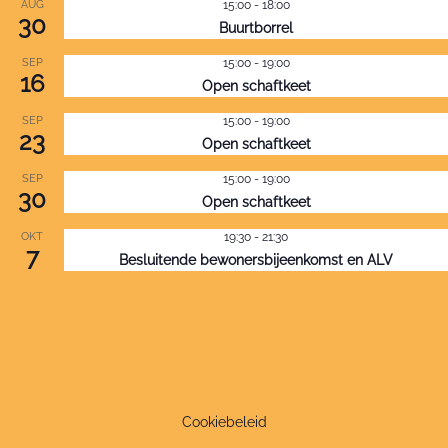
AUG
15:00
-
18:00
30
Buurtborrel
SEP
15:00
-
19:00
16
Open schaftkeet
SEP
15:00
-
19:00
23
Open schaftkeet
SEP
15:00
-
19:00
30
Open schaftkeet
OKT
19:30
-
21:30
7
Besluitende bewonersbijeenkomst en ALV
Bekijk kalender
Cookiebeleid