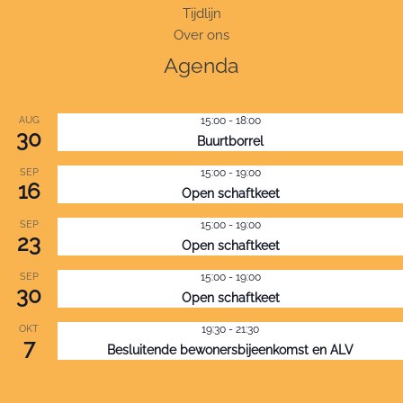
Tijdlijn
Over ons
Agenda
AUG
15:00
-
18:00
30
Buurtborrel
SEP
15:00
-
19:00
16
Open schaftkeet
SEP
15:00
-
19:00
23
Open schaftkeet
SEP
15:00
-
19:00
30
Open schaftkeet
OKT
19:30
-
21:30
7
Besluitende bewonersbijeenkomst en ALV
Bekijk kalender