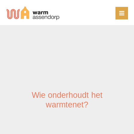
Ga
naar
de
inhoud
Wie onderhoudt het
warmtenet?