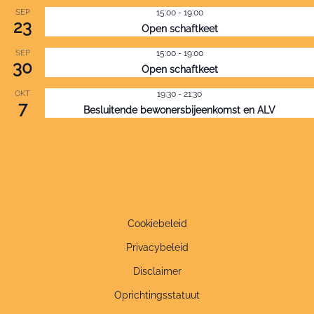
SEP
15:00
-
19:00
23
Open schaftkeet
SEP
15:00
-
19:00
30
Open schaftkeet
OKT
19:30
-
21:30
7
Besluitende bewonersbijeenkomst en ALV
Bekijk kalender
Cookiebeleid
Privacybeleid
Disclaimer
Oprichtingsstatuut