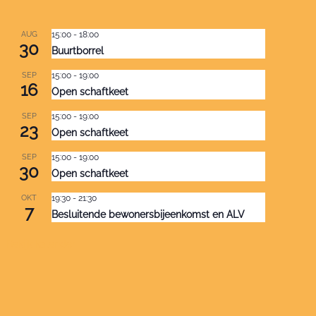
AUG
15:00
-
18:00
30
Buurtborrel
SEP
15:00
-
19:00
16
Open schaftkeet
SEP
15:00
-
19:00
23
Open schaftkeet
SEP
15:00
-
19:00
30
Open schaftkeet
OKT
19:30
-
21:30
7
Besluitende bewonersbijeenkomst en ALV
Bekijk kalender