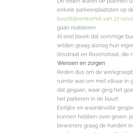
De reden waren de plannen ui
enkele parkeerplaatsten op 
buurtbijeenkomst van 27 nov
gaan realiseren.
Al snel bleek dat sommige bu
wilden graag alsnog hun eig
(Irisstraat en Rozenstraat, di
Wensen en zorgen
Reden dus om de werkgroepbi
ruimte was om met elkaar in 
dat gegaan, waar ging het go
het parkeren in de buurt.
Eerlijke en waardevolle gesp
kunnen hebben over groen, pa
bewoners graag de handen in