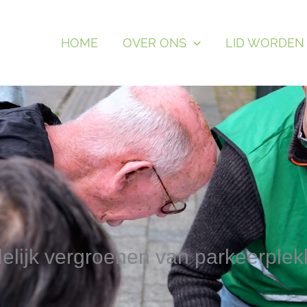
HOME
OVER ONS
LID WORDEN
delijk vergroenen van parkeerple