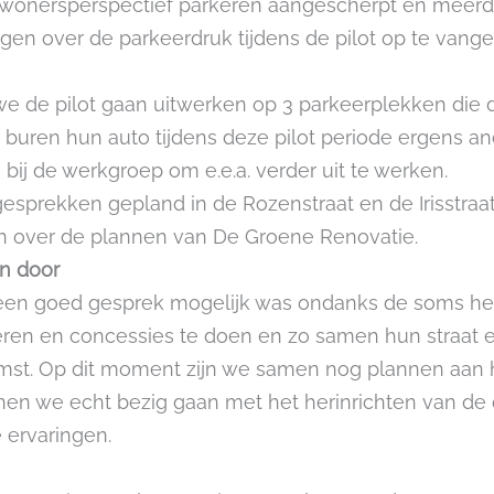
ewonersperspectief parkeren aangescherpt en meer
en over de parkeerdruk tijdens de pilot op te vange
 de pilot gaan uitwerken op 3 parkeerplekken die da
 buren hun auto tijdens deze pilot periode ergens an
ij de werkgroep om e.e.a. verder uit te werken.
gesprekken gepland in de Rozenstraat en de Irisstr
en over de plannen van De Groene Renovatie.
en door
een goed gesprek mogelijk was ondanks de soms heft
steren en concessies te doen en zo samen hun straat
mst. Op dit moment zijn we samen nog plannen aan 
en we echt bezig gaan met het herinrichten van de 
 ervaringen.