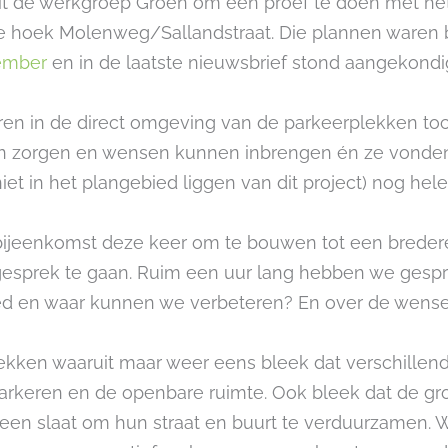
t de werkgroep Groen om een proef te doen met het 
de hoek Molenweg/Sallandstraat. Die plannen waren
ember
en in de laatste nieuwsbrief stond aangekondi
ren in de direct omgeving van de parkeerplekken t
en zorgen en wensen kunnen inbrengen én ze vonden
e niet in het plangebied liggen van dit project) nog he
jeenkomst deze keer om te bouwen tot een breder
gesprek te gaan. Ruim een uur lang hebben we gespr
ed en waar kunnen we verbeteren? En over de wense
rekken waaruit maar weer eens bleek dat verschillen
rkeren en de openbare ruimte. Ook bleek dat de gr
een slaat om hun straat en buurt te verduurzamen.