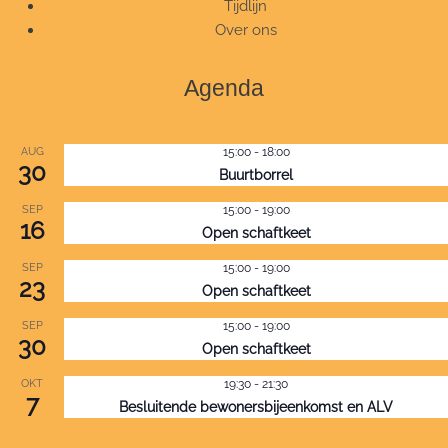
Tijdlijn
Over ons
Agenda
AUG
15:00
-
18:00
30
Buurtborrel
SEP
15:00
-
19:00
16
Open schaftkeet
SEP
15:00
-
19:00
23
Open schaftkeet
SEP
15:00
-
19:00
30
Open schaftkeet
OKT
19:30
-
21:30
7
Besluitende bewonersbijeenkomst en ALV