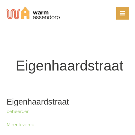
Ga
naar
de
inhoud
Eigenhaardstraat
Eigenhaardstraat
beheerder
Eigenhaardstraat
Meer lezen »