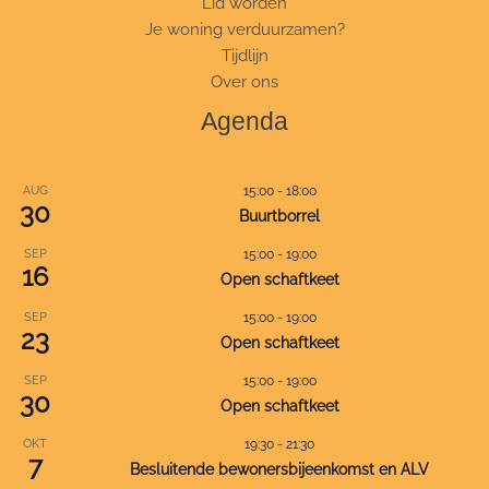
Lid worden
Je woning verduurzamen?
Tijdlijn
Over ons
Agenda
AUG
15:00
-
18:00
30
Buurtborrel
SEP
15:00
-
19:00
16
Open schaftkeet
SEP
15:00
-
19:00
23
Open schaftkeet
SEP
15:00
-
19:00
30
Open schaftkeet
OKT
19:30
-
21:30
7
Besluitende bewonersbijeenkomst en ALV