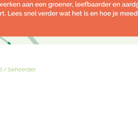
d
/
beheerder