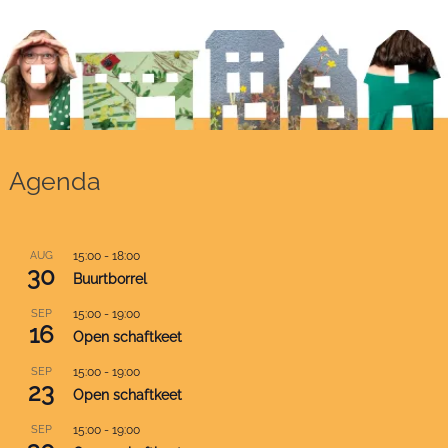
Agenda
AUG
15:00
-
18:00
30
Buurtborrel
SEP
15:00
-
19:00
16
Open schaftkeet
SEP
15:00
-
19:00
23
Open schaftkeet
SEP
15:00
-
19:00