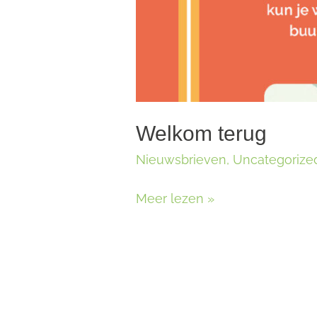
Welkom terug
Nieuwsbrieven
,
Uncategorize
Welkom
Meer lezen »
terug