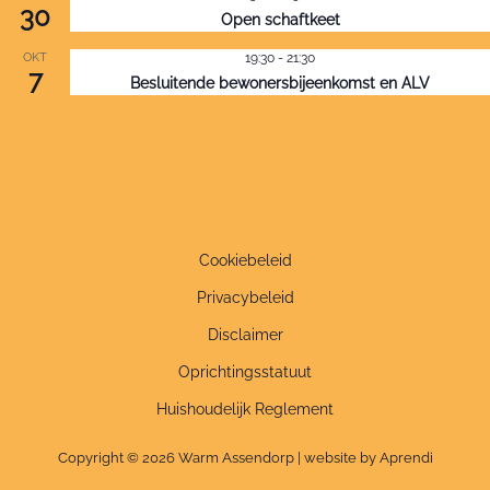
30
Open schaftkeet
OKT
19:30
-
21:30
7
Besluitende bewonersbijeenkomst en ALV
Bekijk kalender
Cookiebeleid
Privacybeleid
Disclaimer
Oprichtingsstatuut
Huishoudelijk Reglement
Copyright © 2026 Warm Assendorp | website by Aprendi