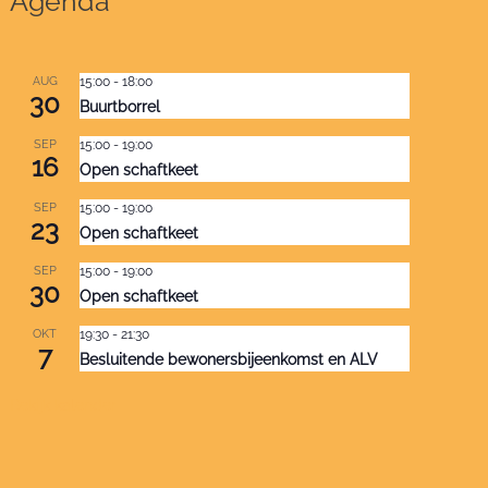
Agenda
AUG
15:00
-
18:00
30
Buurtborrel
SEP
15:00
-
19:00
16
Open schaftkeet
SEP
15:00
-
19:00
23
Open schaftkeet
SEP
15:00
-
19:00
30
Open schaftkeet
OKT
19:30
-
21:30
7
Besluitende bewonersbijeenkomst en ALV
Bekijk kalender