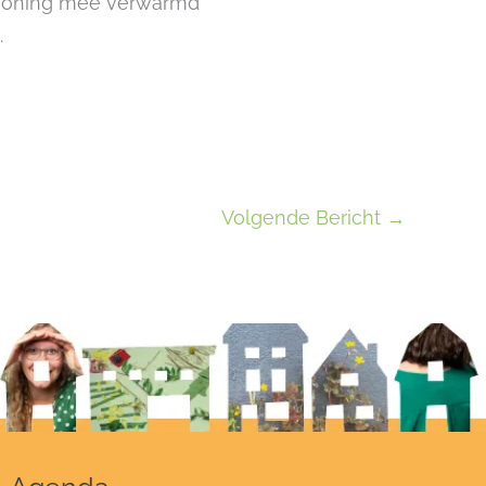
e woning mee verwarmd
.
Volgende Bericht
→