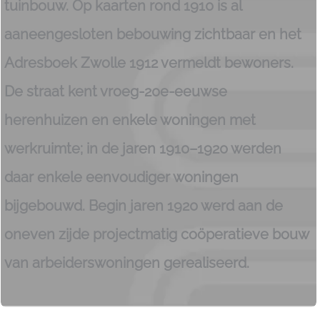
tuinbouw. Op kaarten rond 1910 is al
aaneengesloten bebouwing zichtbaar en het
Adresboek Zwolle 1912 vermeldt bewoners.
De straat kent vroeg-20e-eeuwse
herenhuizen en enkele woningen met
werkruimte; in de jaren 1910–1920 werden
daar enkele eenvoudiger woningen
bijgebouwd. Begin jaren 1920 werd aan de
oneven zijde projectmatig coöperatieve bouw
van arbeiderswoningen gerealiseerd.