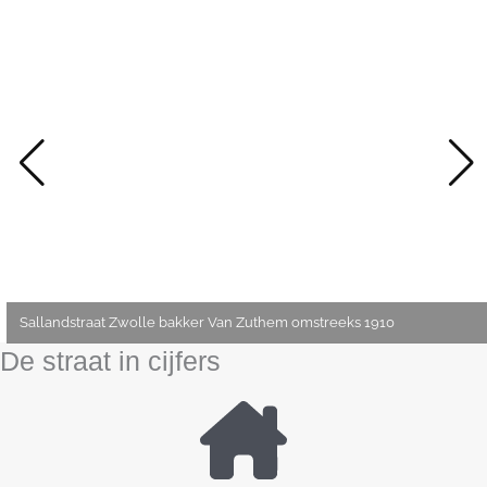
Sallandstraat Zwolle bakker Van Zuthem omstreeks 1910
De straat in cijfers