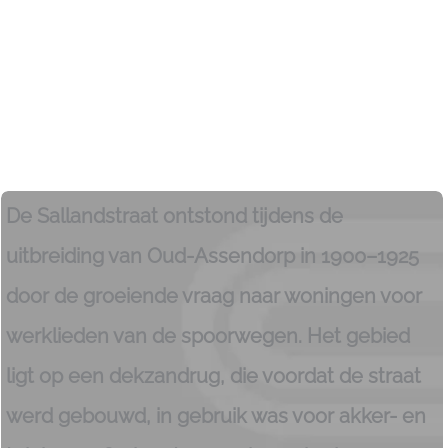
De Sallandstraat ontstond tijdens de
uitbreiding van Oud-Assendorp in 1900–1925
door de groeiende vraag naar woningen voor
werklieden van de spoorwegen. Het gebied
ligt op een dekzandrug, die voordat de straat
werd gebouwd, in gebruik was voor akker- en