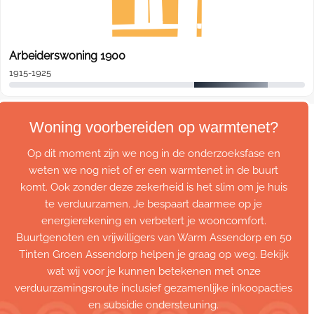
Arbeiderswoning 1900
1915-1925
Woning voorbereiden op warmtenet?
Op dit moment zijn we nog in de onderzoeksfase en
weten we nog niet of er een warmtenet in de buurt
komt. Ook zonder deze zekerheid is het slim om je huis
te verduurzamen. Je bespaart daarmee op je
energierekening en verbetert je wooncomfort.
Buurtgenoten en vrijwilligers van Warm Assendorp en 50
Tinten Groen Assendorp helpen je graag op weg. Bekijk
wat wij voor je kunnen betekenen met onze
verduurzamingsroute inclusief gezamenlijke inkoopacties
en subsidie ondersteuning.