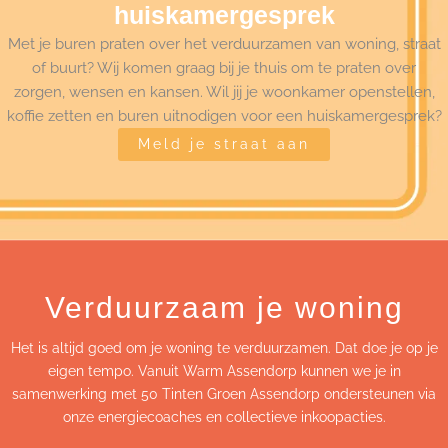
huiskamergesprek
Met je buren praten over het verduurzamen van woning, straat
of buurt? Wij komen graag bij je thuis om te praten over
zorgen, wensen en kansen. Wil jij je woonkamer openstellen,
koffie zetten en buren uitnodigen voor een huiskamergesprek?
Meld je straat aan
Verduurzaam je woning
Het is altijd goed om je woning te verduurzamen. Dat doe je op je
eigen tempo. Vanuit Warm Assendorp kunnen we je in
samenwerking met 50 Tinten Groen Assendorp ondersteunen via
onze energiecoaches en collectieve inkoopacties.