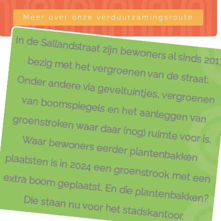
Meer over onze verduurzamingsroute
aar bewoners eerder plantenbakken plaatsten is in 2024 een groenstrook met e
In de Sallandstraat zijn bewoners al sinds 2017 bezig met het vergroenen van de straat. Onder andere via geveltuintjes, vergroenen van boomspiegels en het aanleggen van groenstroken waar daar (nog) ruimte voor is. W
extra boom geplaatst. En die plantenbakken? Die staan nu voor het stadskantoor.