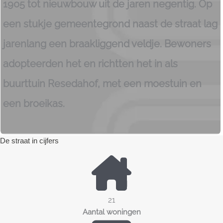
1905 tot nieuwbouw uit de jaren negentig. Op
een stukje gemeentegrond naast de straat lag
jarenlang een braakliggend veldje. Bewoners
adopteerden het en richtten het in als
buurttuin Resedahof, met een moestuin en
een broeikas.
De straat in cijfers
21
Aantal woningen