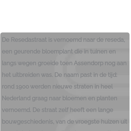
De Resedastraat is vernoemd naar de reseda,
een geurende bloemplant die in tuinen en
langs wegen groeide toen Assendorp nog aan
het uitbreiden was. De naam past in de tijd:
rond 1900 werden nieuwe straten in heel
Nederland graag naar bloemen en planten
vernoemd. De straat zelf heeft een lange
bouwgeschiedenis, van de vroegste huizen uit