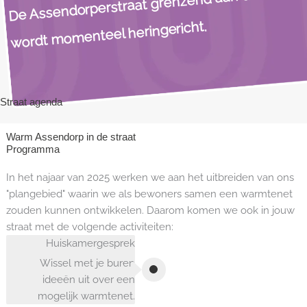
De Assendorperstraat grenzend aan de straat
wordt momenteel heringericht.
​
Straat agenda
Warm Assendorp in de straat
Programma
In het najaar van 2025 werken we aan het uitbreiden van ons
"plangebied" waarin we als bewoners samen een warmtenet
zouden kunnen ontwikkelen. Daarom komen we ook in jouw
straat met de volgende activiteiten:
Huiskamergesprek
Wissel met je buren
ideeën uit over een
mogelijk warmtenet.