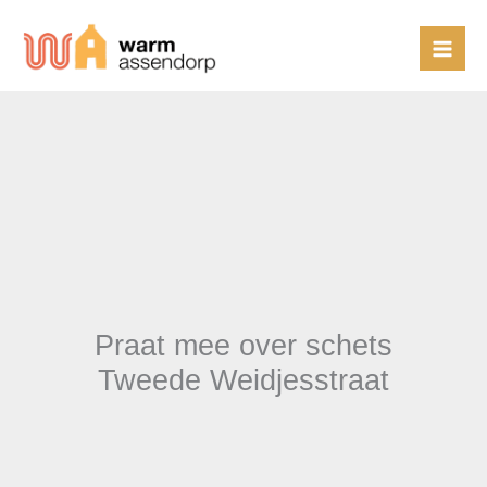
Ga
naar
de
inhoud
Praat mee over schets
Tweede Weidjesstraat