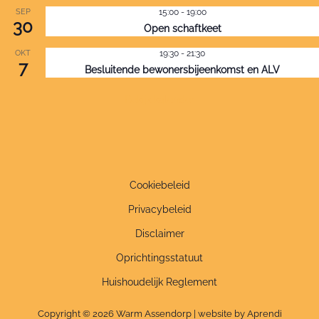
SEP
15:00
-
19:00
30
Open schaftkeet
OKT
19:30
-
21:30
7
Besluitende bewonersbijeenkomst en ALV
Bekijk kalender
Cookiebeleid
Privacybeleid
Disclaimer
Oprichtingsstatuut
Huishoudelijk Reglement
Copyright © 2026 Warm Assendorp | website by Aprendi