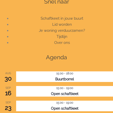
Snel naar
Schaftkeet in jouw buurt
Lid worden
Je woning verduurzamen?
Tijdlijn
Over ons
Agenda
AUG
15:00
-
18:00
30
Buurtborrel
SEP
15:00
-
19:00
16
Open schaftkeet
SEP
15:00
-
19:00
23
Open schaftkeet