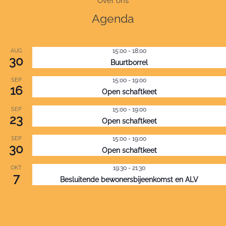
Over ons
Agenda
AUG
15:00
-
18:00
30
Buurtborrel
SEP
15:00
-
19:00
16
Open schaftkeet
SEP
15:00
-
19:00
23
Open schaftkeet
SEP
15:00
-
19:00
30
Open schaftkeet
OKT
19:30
-
21:30
7
Besluitende bewonersbijeenkomst en ALV
Bekijk kalender