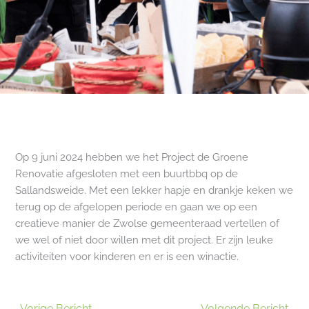
Op 9 juni 2024 hebben we het Project de Groene
Renovatie afgesloten met een buurtbbq op de
Sallandsweide. Met een lekker hapje en drankje keken we
terug op de afgelopen periode en gaan we op een
creatieve manier de Zwolse gemeenteraad vertellen of
we wel of niet door willen met dit project. Er zijn leuke
activiteiten voor kinderen en er is een winactie.
←
Vorige Bericht
Volgende Bericht
→