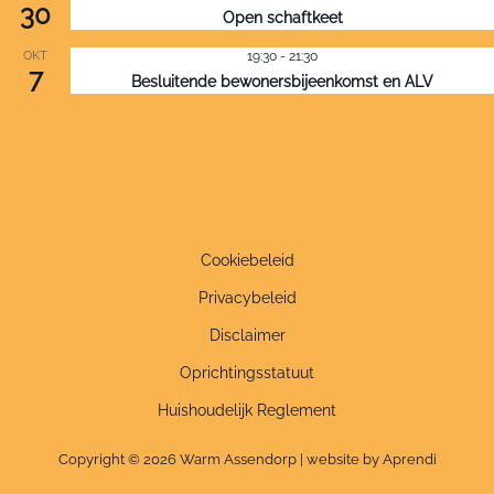
30
Open schaftkeet
OKT
19:30
-
21:30
7
Besluitende bewonersbijeenkomst en ALV
Bekijk kalender
Cookiebeleid
Privacybeleid
Disclaimer
Oprichtingsstatuut
Huishoudelijk Reglement
Copyright © 2026 Warm Assendorp | website by Aprendi