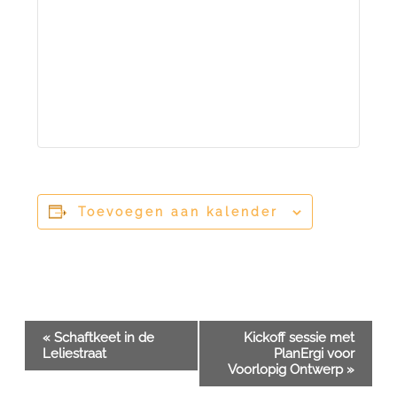
Toevoegen aan kalender
Evenement
«
Schaftkeet in de
Kickoff sessie met
Leliestraat
PlanErgi voor
Navigatie
Voorlopig Ontwerp
»