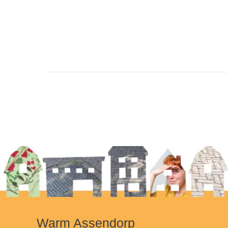
Evenement
Navigatie
Warm Assendorp