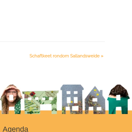
Schaftkeet rondom Sallandsweide
»
Agenda